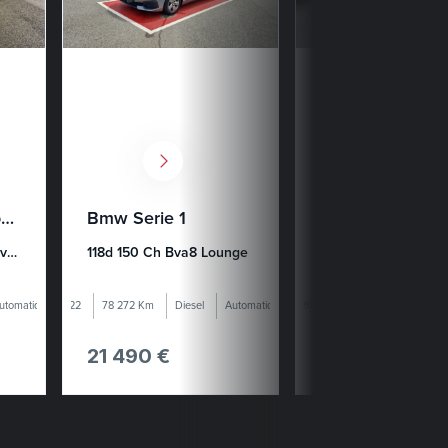
Mercedes Cla Shooting Brake
Bmw Serie 1
Mercedes Glb
180 D 8g-Dct Progressive Line
118d 150 Ch Bva8 Lounge
200 D 8g-Dct Amg L
utomatique
2022
78 272 Km
Diesel
Automatique
2020
122 163 Km
Diesel
21 490 €
31 490 €