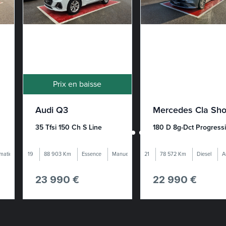
Prix en baisse
Audi Q3
35 Tfsi 150 Ch S Line
matique
2019
88 903 Km
Essence
Manuelle
2021
78 572 Km
Diesel
A
23 990 €
22 990 €